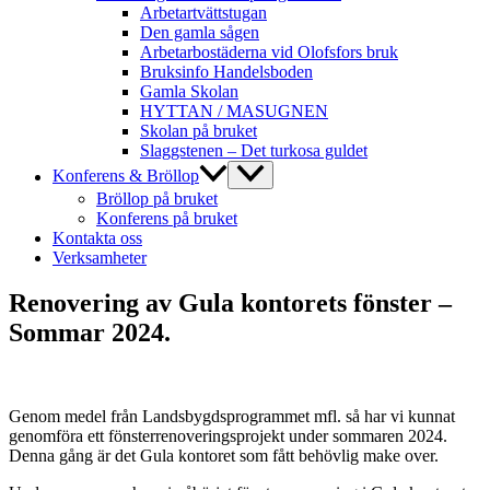
Arbetartvättstugan
Den gamla sågen
Arbetarbostäderna vid Olofsfors bruk
Bruksinfo Handelsboden
Gamla Skolan
HYTTAN / MASUGNEN
Skolan på bruket
Slaggstenen – Det turkosa guldet
Slå
Konferens & Bröllop
på/av
Bröllop på bruket
meny
Konferens på bruket
Kontakta oss
Verksamheter
Renovering av Gula kontorets fönster –
Sommar 2024.
Genom medel från Landsbygdsprogrammet mfl. så har vi kunnat
genomföra ett fönsterrenoveringsprojekt under sommaren 2024.
Denna gång är det Gula kontoret som fått behövlig make over.