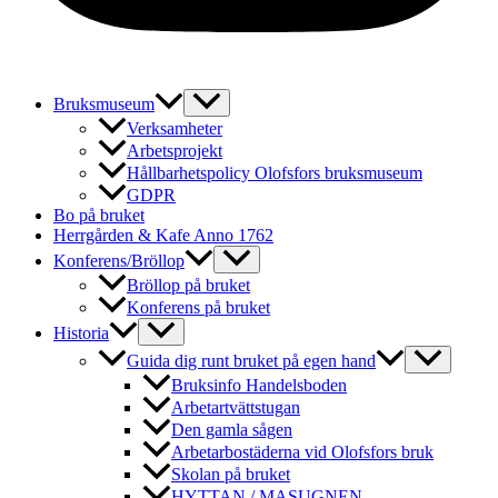
Slå
Bruksmuseum
på/av
Verksamheter
meny
Arbetsprojekt
Hållbarhetspolicy Olofsfors bruksmuseum
GDPR
Bo på bruket
Herrgården & Kafe Anno 1762
Slå
Konferens/Bröllop
på/av
Bröllop på bruket
meny
Konferens på bruket
Slå
Historia
på/av
Slå
Guida dig runt bruket på egen hand
meny
på/av
Bruksinfo Handelsboden
meny
Arbetartvättstugan
Den gamla sågen
Arbetarbostäderna vid Olofsfors bruk
Skolan på bruket
HYTTAN / MASUGNEN