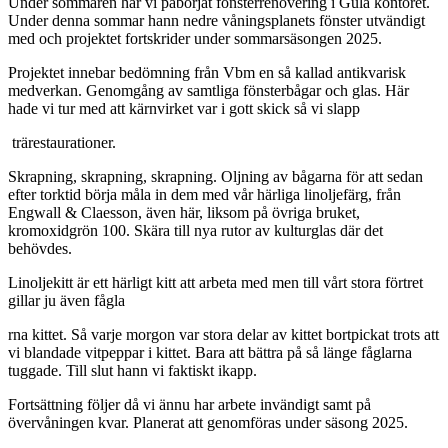
Under sommaren har vi påbörjat fönsterrenovering i Gula kontoret.
Under denna sommar hann nedre våningsplanets fönster utvändigt
med och projektet fortskrider under sommarsäsongen 2025.
Projektet innebar bedömning från Vbm en så kallad antikvarisk
medverkan. Genomgång av samtliga fönsterbågar och glas. Här
hade vi tur med att kärnvirket var i gott skick så vi slapp
trärestaurationer.
Skrapning, skrapning, skrapning. Oljning av bågarna för att sedan
efter torktid börja måla in dem med vår härliga linoljefärg, från
Engwall & Claesson, även här, liksom på övriga bruket,
kromoxidgrön 100. Skära till nya rutor av kulturglas där det
behövdes.
Linoljekitt är ett härligt kitt att arbeta med men till vårt stora förtret
gillar ju även fågla
rna kittet. Så varje morgon var stora delar av kittet bortpickat trots att
vi blandade vitpeppar i kittet. Bara att bättra på så länge fåglarna
tuggade. Till slut hann vi faktiskt ikapp.
Fortsättning följer då vi ännu har arbete invändigt samt på
övervåningen kvar. Planerat att genomföras under säsong 2025.