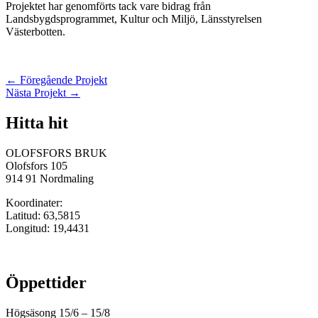
Projektet har genomförts tack vare bidrag från
Landsbygdsprogrammet, Kultur och Miljö, Länsstyrelsen
Västerbotten.
Inläggsnavigering
←
Föregående Projekt
Nästa Projekt
→
Hitta hit
OLOFSFORS BRUK
Olofsfors 105
914 91 Nordmaling
Koordinater:
Latitud: 63,5815
Longitud: 19,4431
Öppettider
Högsäsong 15/6 – 15/8