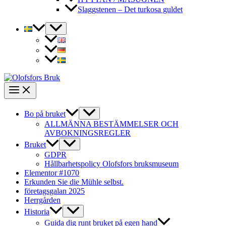
Slaggstenen – Det turkosa guldet
Slå
på/av
meny
Main
Menu
Slå
Bo på bruket
på/av
ALLMÄNNA BESTÄMMELSER OCH
meny
AVBOKNINGSREGLER
Slå
Bruket
på/av
GDPR
meny
Hållbarhetspolicy Olofsfors bruksmuseum
Elementor #1070
Erkunden Sie die Mühle selbst.
företagsgalan 2025
Herrgården
Slå
Historia
på/av
Guida dig runt bruket på egen hand
meny